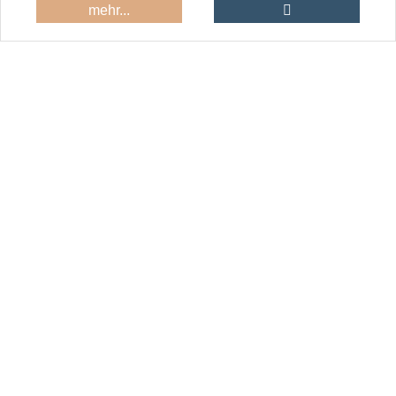
In den Warenkor
mehr...