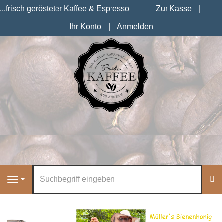
...frisch gerösteter Kaffee & Espresso
Zur Kasse
Ihr Konto
Anmelden
S
Navigation